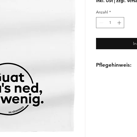
inkl. USt
|
zzgl. Vers
Anzahl
*
I
Pflegehinweis:
Maschinenwäsche 
Feinwaschprogra
Keine Weichspüler
verwenden.
Bügeln von links b