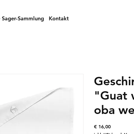
e Sager-Sammlung
Kontakt
Geschi
"Guat 
oba we
Preis
€ 16,00