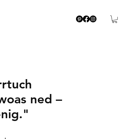
rrtuch
woas ned –
nig."