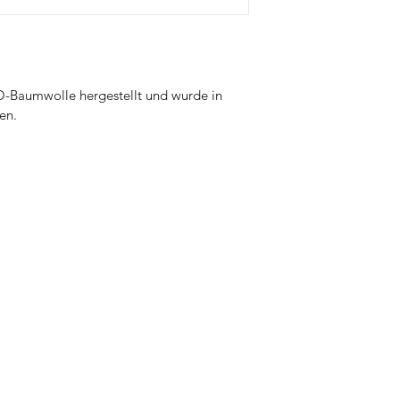
Nicht für den Wäs
O-Baumwolle hergestellt und wurde in 
en.
Good to kn
ie Küchensaga
Versand & R
allo@diekuechensaga.com
Zahlungsmet
A
GB